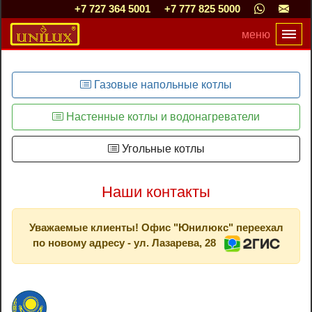
+7 727 364 5001
+7 777 825 5000
Tog
меню
Газовые напольные котлы
Настенные котлы и водонагреватели
Угольные котлы
Наши контакты
Уважаемые клиенты! Офис "Юнилюкс" переехал
по новому адресу - ул. Лазарева, 28