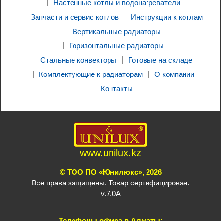
Настенные котлы и водонагреватели
Запчасти и сервис котлов
Инструкции к котлам
Вертикальные радиаторы
Горизонтальные радиаторы
Стальные конвекторы
Готовые на складе
Комплектующие к радиаторам
О компании
Контакты
www.unilux.kz
© ТОО ПО «Юнилюкс», 2026
Все права защищены. Товар сертифицирован.
v.7.0A
Телефоны офиса в Алматы: