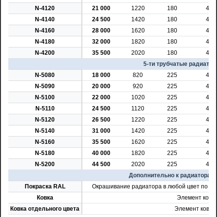
N-4120
21 000
1220
180
45
N-4140
24 500
1420
180
45
N-4160
28 000
1620
180
45
N-4180
32 000
1820
180
45
N-4200
35 500
2020
180
45
5-ти трубчатые радиатор
N-5080
18 000
820
225
45
N-5090
20 000
920
225
45
N-5100
22 000
1020
225
45
N-5110
24 500
1120
225
45
N-5120
26 500
1220
225
45
N-5140
31 000
1420
225
45
N-5160
35 500
1620
225
45
N-5180
40 000
1820
225
45
N-5200
44 500
2020
225
45
Дополнительно к радиаторам 
Покраска RAL
Окрашивание радиатора в любой цвет по м
Ковка
Элемент ковк
Ковка отдельного цвета
Элемент ковки