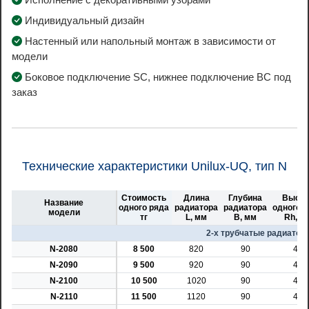
Индивидуальный дизайн
Настенный или напольный монтаж в зависимости от
модели
Боковое подключение SC, нижнее подключение BC под
заказ
Технические характеристики Unilux-UQ, тип N
Стоимость
Длина
Глубина
Высот
Название
одного ряда
радиатора
радиатора
одного 
модели
тг
L, мм
B, мм
Rh, м
2-х трубчатые радиаторы
N-2080
8 500
820
90
45
N-2090
9 500
920
90
45
N-2100
10 500
1020
90
45
N-2110
11 500
1120
90
45