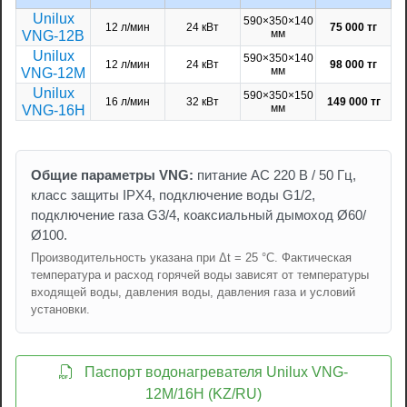
Unilux
590×350×140
12 л/мин
24 кВт
75 000 тг
мм
VNG-12B
Unilux
590×350×140
12 л/мин
24 кВт
98 000 тг
мм
VNG-12M
Unilux
590×350×150
16 л/мин
32 кВт
149 000 тг
мм
VNG-16H
Общие параметры VNG:
питание AC 220 В / 50 Гц,
класс защиты IPX4, подключение воды G1/2,
подключение газа G3/4, коаксиальный дымоход Ø60/
Ø100.
Производительность указана при Δt = 25 °C. Фактическая
температура и расход горячей воды зависят от температуры
входящей воды, давления воды, давления газа и условий
установки.
Паспорт водонагревателя Unilux VNG-
12M/16H (KZ/RU)