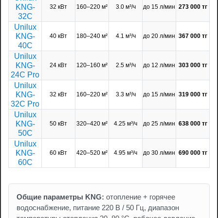
KNG-
32 кВт
160–220 м²
3.0 м³/ч
до 15 л/мин
273 000 тг
32C
Unilux
KNG-
40 кВт
180–240 м²
4.1 м³/ч
до 20 л/мин
367 000 тг
40C
Unilux
KNG-
24 кВт
120–160 м²
2.5 м³/ч
до 12 л/мин
303 000 тг
24C Pro
Unilux
KNG-
32 кВт
160–220 м²
3.3 м³/ч
до 15 л/мин
319 000 тг
32C Pro
Unilux
KNG-
50 кВт
320–420 м²
4.25 м³/ч
до 25 л/мин
638 000 тг
50C
Unilux
KNG-
60 кВт
420–520 м²
4.95 м³/ч
до 30 л/мин
690 000 тг
60C
Общие параметры KNG:
отопление + горячее
водоснабжение, питание 220 В / 50 Гц, диапазон