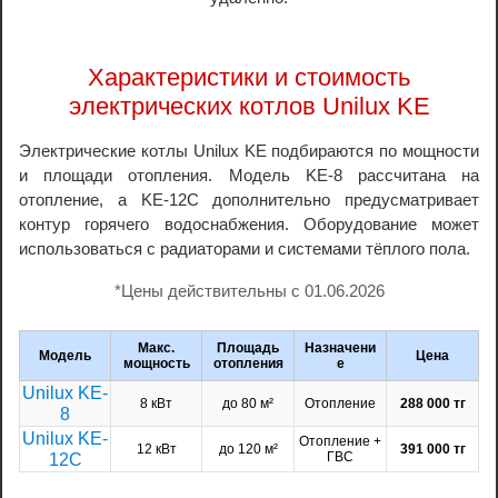
Характеристики и стоимость
электрических котлов Unilux KE
Электрические котлы Unilux KE подбираются по мощности
и площади отопления. Модель KE-8 рассчитана на
отопление, а KE-12C дополнительно предусматривает
контур горячего водоснабжения. Оборудование может
использоваться с радиаторами и системами тёплого пола.
*Цены действительны с 01.06.2026
Макс.
Площадь
Назначени
Модель
Цена
мощность
отопления
е
Unilux KE-
8 кВт
до 80 м²
Отопление
288 000 тг
8
Unilux KE-
Отопление +
12 кВт
до 120 м²
391 000 тг
ГВС
12C