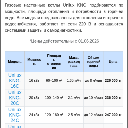
Газовые настенные котлы Unilux KNG подбираются по
мощности, площади отопления и потребности в горячей
воде. Все модели предназначены для отопления и горячего
водоснабжения, работают от сети 220 В и оснащаются
системами защиты и самодиагностики.
*Цены действительны с 01.06.2026
Площад
Макс.
Объем
Мощнос
ь
Модель
расход
горячей
Цена
ть
отоплен
газа
воды
ия
Unilux
KNG-
16 кВт
60–100 м²
1.65 м³/ч
до 8 л/мин
226 000 тг
16C
Unilux
KNG-
20 кВт
100–140 м²
2.1 м³/ч
до 10 л/мин
236 000 тг
20C
Unilux
KNG-
24 кВт
120–160 м²
2.5 м³/ч
до 12 л/мин
247 000 тг
24C
Unilux